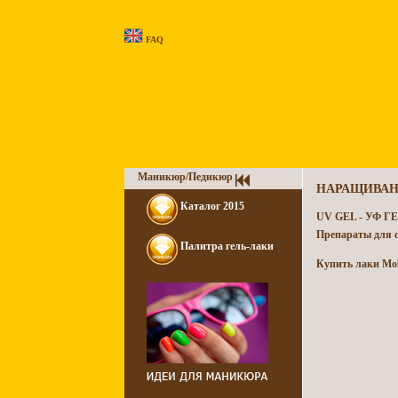
FAQ
Маникюр/Педикюр
НАРАЩИВАНИ
Каталог 2015
UV GEL - УФ Г
Препараты для с
Палитра гель-лаки
Купить лаки Mol