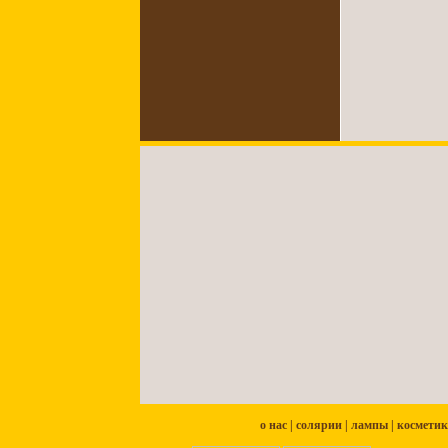
о нас
|
солярии
|
лампы
|
косметик