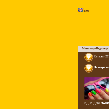
FAQ
Маникюр/Педикюр
Каталог 20
Палитра ге