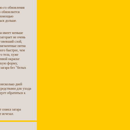
нно-го обновления
ю обновляется
с помощью
ься дольше.
на имеет меньше
агорает не очень
говевший слой,
пигментные пятна
ого быстрее, чем
о тела, хуже
нной окраске
скую форму,
загара без "белых
несколько дней
средствами для ухода
дует обратиться к
 сеанса загара
 исчезал.