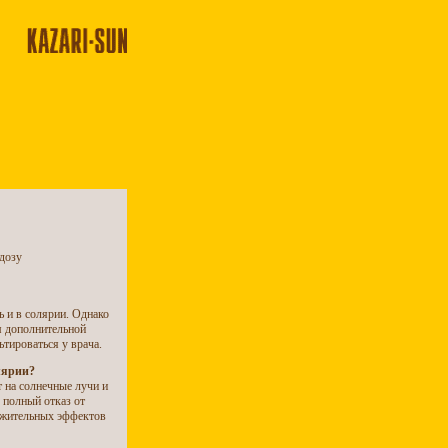
дозу
ь и в солярии. Однако
м дополнительной
тироваться у врача.
лярии?
 на солнечные лучи и
 полный отказ от
ложительных эффектов