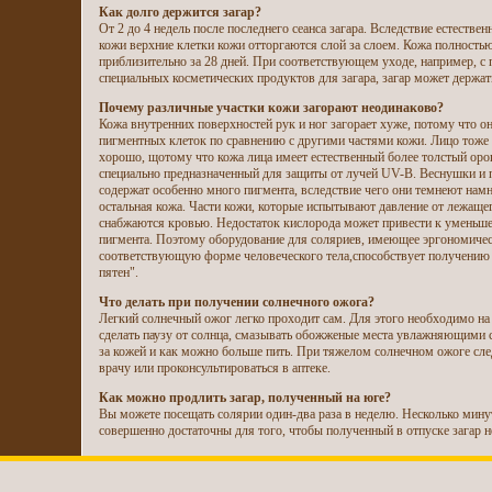
Как долго держится загар?
От 2 до 4 недель после последнего сеанса загара. Вследствие естестве
кожи верхние клетки кожи отторгаются слой за слоем. Кожа полность
приблизительно за 28 дней. При соответствующем уходе, например, 
специальных косметических продуктов для загара, загар может держат
Почему различные участки кожи загорают неодинаково?
Кожа внутренних поверхностей рук и ног загорает хуже, потому что о
пигментных клеток по сравнению с другими частями кожи. Лицо тоже з
хорошо, щотому что кожа лица имеет естественный более толстый оро
специально предназначенный для защиты от лучей UV-B. Веснушки и 
содержат особенно много пигмента, вследствие чего они темнеют намн
остальная кожа. Части кожи, которые испытывают давление от лежащег
снабжаются кровью. Недостаток кислорода может привести к уменьше
пигмента. Поэтому оборудование для соляриев, имеющее эргономиче
соответствующую форме человеческого тела,способствует получению 
пятен".
Что делать при получении солнечного ожога?
Легкий солнечный ожог легко проходит сам. Для этого необходимо на 
сделать паузу от солнца, смазывать обожженые места увлажняющими 
за кожей и как можно больше пить. При тяжелом солнечном ожоге сле
врачу или проконсультироваться в аптеке.
Как можно продлить загар, полученный на юге?
Вы можете посещать солярии один-два раза в неделю. Несколько минут
совершенно достаточны для того, чтобы полученный в отпуске загар не