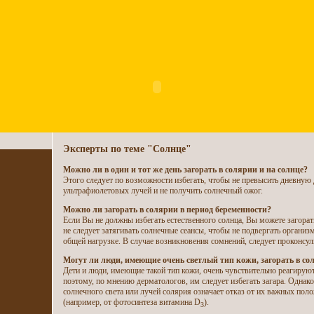
Эксперты по теме "Солнце"
Можно ли в один и тот же день загорать в солярии и на солнце?
Этого следует по возможности избегать, чтобы не превысить дневную 
ультрафиолетовых лучей и не получить солнечный ожог.
Можно ли загорать в солярии в период беременности?
Если Вы не должны избегать естественного солнца, Вы можете загорат
не следует затягивать солнечные сеансы, чтобы не подвергать организ
общей нагрузке. В случае возникновения сомнений, следует проконсуль
Могут ли люди, имеющие очень светлый тип кожи, загорать в со
Дети и люди, имеющие такой тип кожи, очень чувствительно реагируют
поэтому, по мнению дерматологов, им следует избегать загара. Однако
солнечного света или лучей солярия означает отказ от их важных по
(например, от фотосинтеза витамина D
).
3