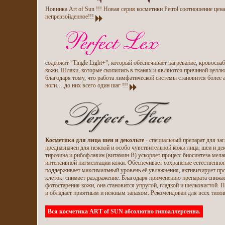
Новинка Art of Sun !!! Новая серия косметики Petrol соотношение цена
непревзойденное!!!
содержит "Tingle Light+", который обеспечивает нагревание, кровосна
кожи. Шлаки, которые скопились в тканях и являются причиной целлю
благодаря тому, что работа лимфатической системы становится более 
ноги….до них всего один шаг !!!
Косметика для лица шеи и декольте
- специальный препарат для заг
предназначен для нежной и особо чувствительной кожи лица, шеи и де
тирозина и рибофлавин (витамин В) ускоряет процесс биосинтеза мела
интенсивной пигментации кожи. Обеспечивает сохранение естественног
поддерживает максимальный уровень её увлажнения, активизирует про
клеток, снимает раздражение. Благодаря применению препарата снижа
фотостарения кожи, она становится упругой, гладкой и шелковистой. 
и обладает приятным и нежным запахом. Рекомендован для всех типо
Вся косметика ART of SUN абсолютно гипоаллергенна.