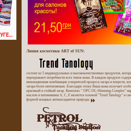
Линия косметики ART of SUN:
состоит из 5 индивидуальных и высококачественных продуктов, кото
перекрывают потребности всех типов кожи. В каждом продукте содерж
инновационная комбинация ускорителей процесса загара и веществ, ко
загара более интенсивным. Благодаря этому Ваша кожа получает особе
красивый и стойкий загар. Комплекс " OPC-OL-Slimming-Complex" на
маслом и витаминами А, С, Е является основой "Trend Tanology" и с
формой мощных антиоксидантов природы.