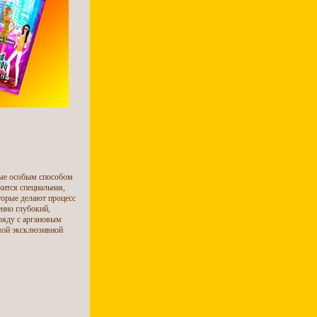
рые особым способом
ится специальная,
торые делают процесс
нно глубокий,
ряду с аргановым
амой эксклюзивной