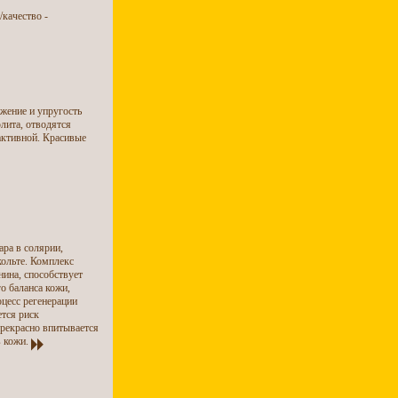
/качество -
бжение и упругость
лита, отводятся
активной. Красивые
ара в солярии,
кольте. Комплекс
нина, способствует
о баланса кожи,
цесс регенерации
ется риск
Прекрасно впитывается
в кожи.